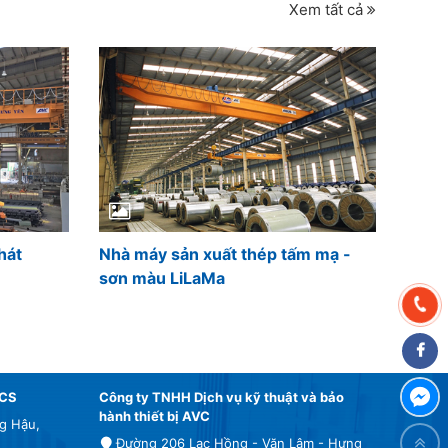
Xem tất cả
hát
Nhà máy sản xuất thép tấm mạ -
sơn màu LiLaMa
VCS
Công ty TNHH Dịch vụ kỹ thuật và bảo
hành thiết bị AVC
g Hậu,
Đường 206 Lạc Hồng - Văn Lâm - Hưng