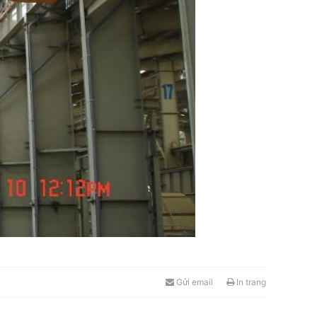
Gửi email
In
trang