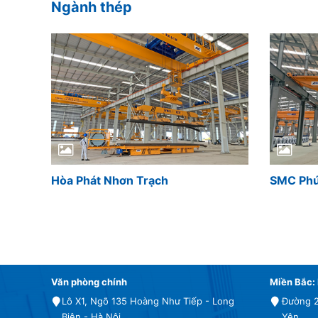
Ngành thép
Hòa Phát Nhơn Trạch
SMC Ph
Văn phòng chính
Miền Bắc:
Lô X1, Ngõ 135 Hoàng Như Tiếp - Long
Đường 2
Biên - Hà Nội.
Yên