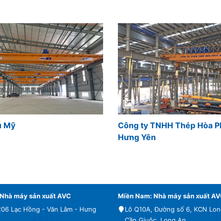
ú Mỹ
Công ty TNHH Thép Hòa P
Hưng Yên
 Nhà máy sản xuất AVC
Miền Nam: Nhà máy sản xuất A
06 Lạc Hồng - Văn Lâm - Hưng
Lô Q10A, Đường số 6, KCN Lon
Cần Giuộc, Long An