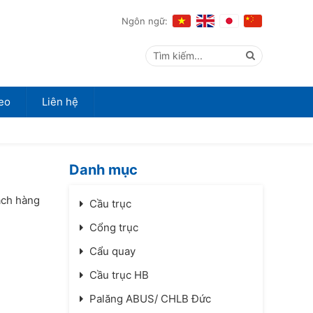
Ngôn ngữ:
Tìm kiếm...
eo
Liên hệ
Danh mục
ách hàng
Cầu trục
Cổng trục
Cẩu quay
Cầu trục HB
Palăng ABUS/ CHLB Đức