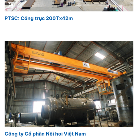
PTSC: Cổng trục 200Tx42m
Công ty Cổ phần Nồi hơi Việt Nam