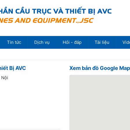
Tin tức
Dịch vụ
Hỏi - đáp
Tài liệu
Vid
iết Bị AVC
Xem bản đồ Google Ma
 Nội