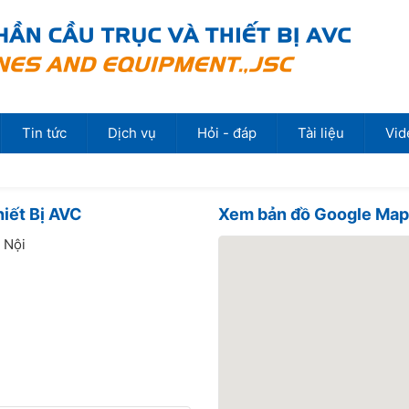
Tin tức
Dịch vụ
Hỏi - đáp
Tài liệu
Vid
iết Bị AVC
Xem bản đồ Google Ma
 Nội