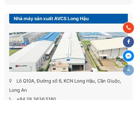
Nhà máy sản xuất AVCS Long Hậu
Lô Q10A, Đường số 6, KCN Long Hậu, Cần Giuộc,
Long An
+84.28.3636.5180
info@avc-crane.com
Xem trên Google Maps