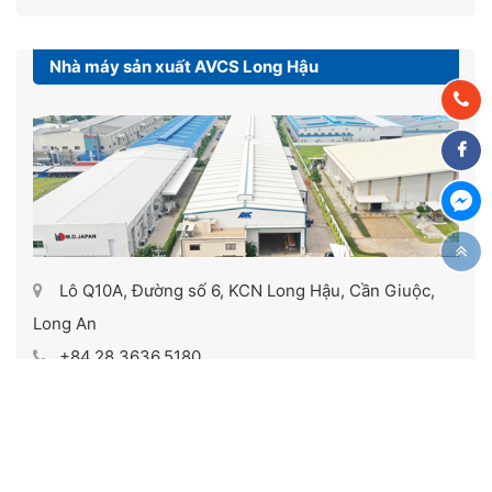
Nhà máy sản xuất AVCS Long Hậu
Lô Q10A, Đường số 6, KCN Long Hậu, Cần Giuộc,
Long An
+84.28.3636.5180
info@avc-crane.com
Xem trên Google Maps