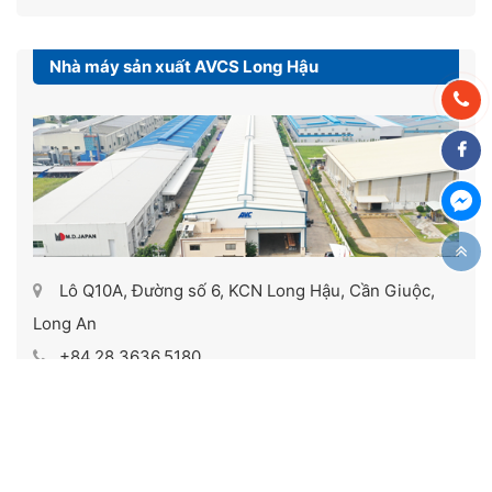
Nhà máy sản xuất AVCS Long Hậu
Lô Q10A, Đường số 6, KCN Long Hậu, Cần Giuộc,
Long An
+84.28.3636.5180
info@avc-crane.com
Xem trên Google Maps