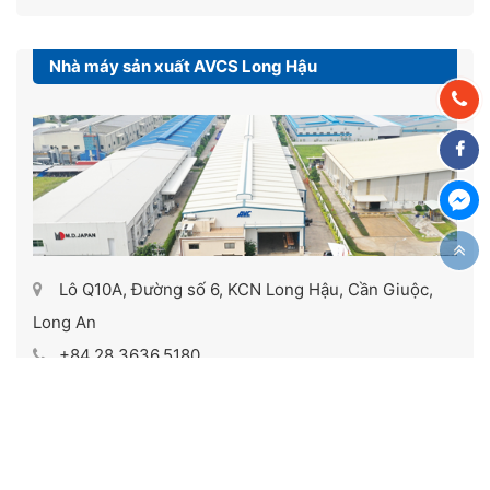
Nhà máy sản xuất AVCS Long Hậu
Lô Q10A, Đường số 6, KCN Long Hậu, Cần Giuộc,
Long An
+84.28.3636.5180
info@avc-crane.com
Xem trên Google Maps